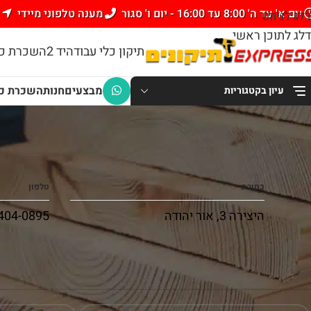
יום א' עד ה' 8:00 עד 16:00 - יום ו' סגור
מענה טלפוני מיידי
דלג לניווט
דלג לתוכן ראשי
תיקון כלי עבודה
יד 2
השכרת כל
מבצעים
חנות
השכרת כל
עיון בקטגוריות
כתובת
טלפון
היצירה 3, אור יהודה
404-0895