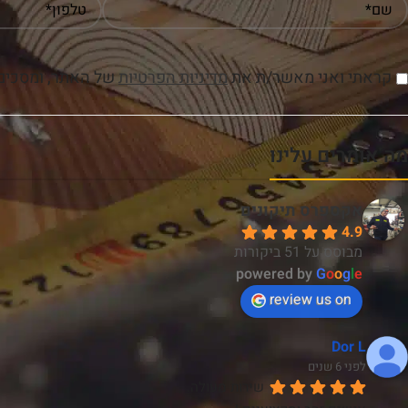
קראתי ואני מאשר/ת את
מדיניות הפרטיות
של האתר, ומסכים/
מה אומרים עלינו
אקספרס תיקונים
4.9
מבוסס על 51 ביקורות
powered by
G
o
o
g
l
e
review us on
Dor L
לפני 6 שנים
שירות מעולה.