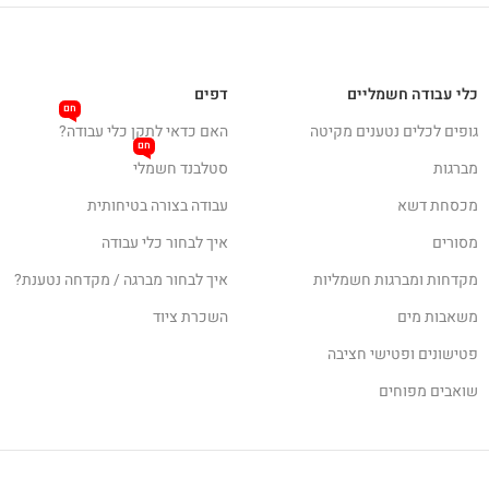
כלי עבודה חשמליים
דפים
חם
גופים לכלים נטענים מקיטה
האם כדאי לתקן כלי עבודה?
חם
מברגות
סטלבנד חשמלי
מכסחת דשא
עבודה בצורה בטיחותית
מסורים
איך לבחור כלי עבודה
מקדחות ומברגות חשמליות
איך לבחור מברגה / מקדחה נטענת?
משאבות מים
השכרת ציוד
פטישונים ופטישי חציבה
שואבים מפוחים