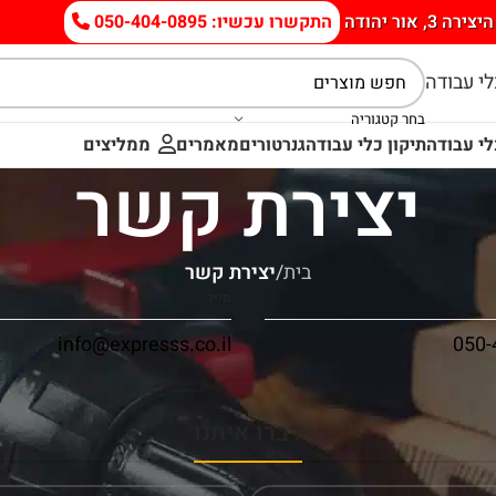
היצירה 3, אור יהודה
התקשרו עכשיו: 050-404-0895
י עבודה
בחר קטגוריה
י עבודה
תיקון כלי עבודה
גנרטורים
מאמרים
ממליצים
יצירת קשר
בית
/
יצירת קשר
מייל
info@expresss.co.il
050-
דברו איתנו