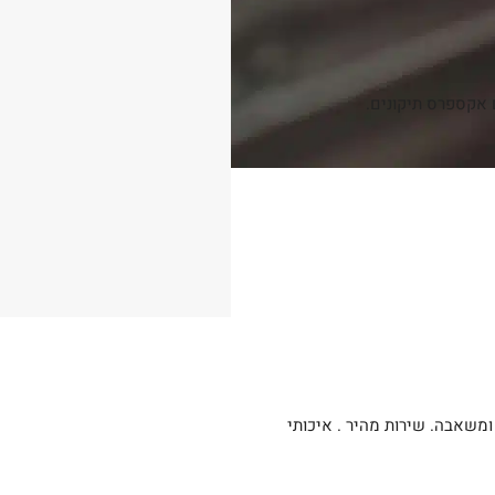
הכי מקצוענים שיש. תיקנתי שם פטישון , דיסק, ומשאבה. שירות מהיר . איכותי 