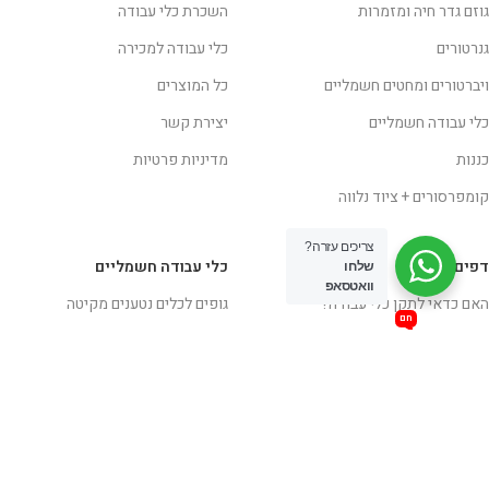
גוזם גדר חיה ומזמרות
השכרת כלי עבודה
גנרטורים
כלי עבודה למכירה
ויברטורים ומחטים חשמליים
כל המוצרים
כלי עבודה חשמליים
יצירת קשר
כננות
מדיניות פרטיות
קומפרסורים + ציוד נלווה
צריכים עזרה?
דפים
כלי עבודה חשמליים
שלחו
חם
וואטסאפ
האם כדאי לתקן כלי עבודה?
גופים לכלים נטענים מקיטה
חם
סטלבנד חשמלי
מברגות
עבודה בצורה בטיחותית
מכסחת דשא
איך לבחור כלי עבודה
מסורים
איך לבחור מברגה / מקדחה נטענת?
מקדחות ומברגות חשמליות