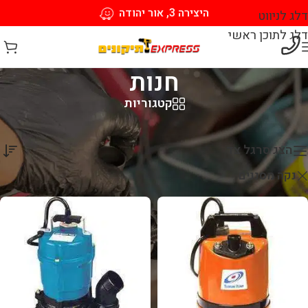
היצירה 3, אור יהודה
דלג לניווט
דלג לתוכן ראשי
חנות
קטגוריות
עמוד הבית
/
חנות
מציגים את כל ⁦2⁩ התוצאות
הצג סרגל צד
נקה מסננים
TSURUMI