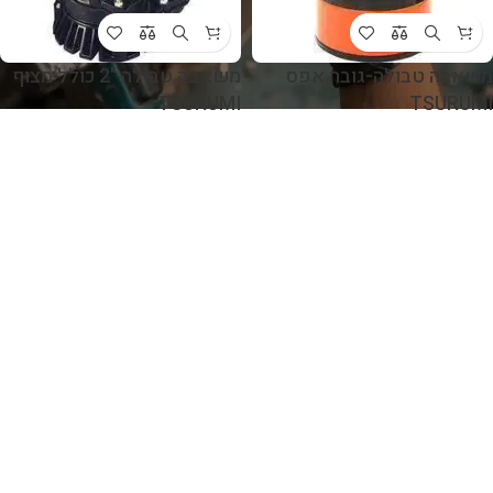
משאבה טבולה-גובה אפס
משאבה טבולה "2 כולל מצוף
TSURUMI
TSURUMI