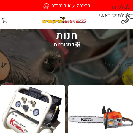
היצירה 3, אור יהודה
דלג לניווט
דלג לתוכן ראשי
חנות
קטגוריות
עמוד הבית
/
חנות
מציגים את כל ⁦4⁩ התוצאות
הצג סרגל צד
נקה מסננים
Krauss