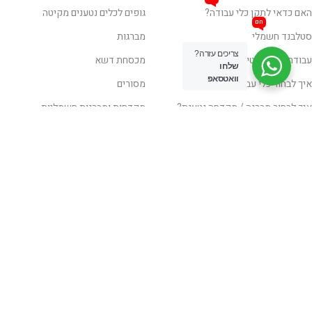
האם כדאי לתקן כלי עבודה?
גופים לכלים נטענים מקיטה
חם
סטלבנד חשמלי
מברגות
צריכים עזרה?
עבודה בצורה בטיחותית
מכסחת דשא
שלחו
וואטסאפ
איך לבחור כלי עבודה
מסורים
איך לבחור מברגה / מקדחה נטענת?
מקדחות ומברגות חשמליות
השכרת ציוד
משאבות מים
פטישונים ופטישי חציבה
שואבים מפוחים
לקבלת מידע נוסף
השאירו פרטים