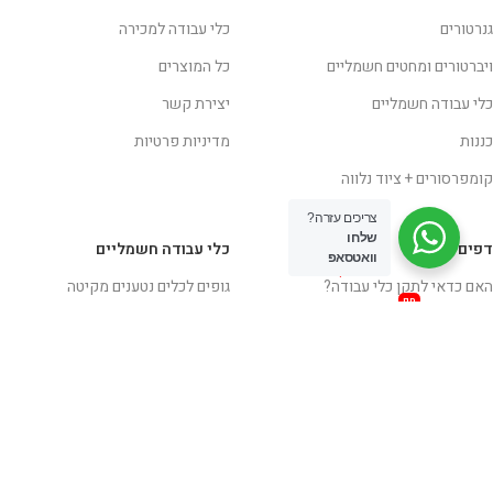
גנרטורים
כלי עבודה למכירה
ויברטורים ומחטים חשמליים
כל המוצרים
כלי עבודה חשמליים
יצירת קשר
כננות
מדיניות פרטיות
קומפרסורים + ציוד נלווה
צריכים עזרה?
שלחו
דפים
כלי עבודה חשמליים
וואטסאפ
חם
האם כדאי לתקן כלי עבודה?
גופים לכלים נטענים מקיטה
חם
סטלבנד חשמלי
מברגות
עבודה בצורה בטיחותית
מכסחת דשא
איך לבחור כלי עבודה
מסורים
איך לבחור מברגה / מקדחה נטענת?
מקדחות ומברגות חשמליות
השכרת ציוד
משאבות מים