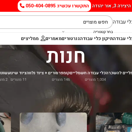
היצירה 3, אור יהודה
התקשרו עכשיו: 050-404-0895
י עבודה
בחר קטגוריה
י עבודה
תיקון כלי עבודה
גנרטורים
מאמרים
ממליצים
חנות
מליים להשכרה
כלי עבודה חשמליים
קומפרסורים + ציוד נלווה
ציוד שינוע
שונו
1,004 מוצרים
146 מוצרים
11 מוצרים
2 מוצרים
ת
Makita