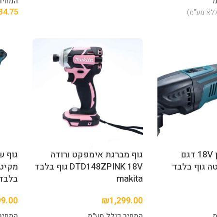
מ
המחיר
34.75
ללא מע"מ)
גוף מולטי נטען 18V דגם
גוף מברגת אימפקט ורודה
 מקיטה גוף בלבד
DTD148ZPINK 18V גוף בלבד
makita
בלבד akita
99.00
₪
1,299.00
מ
המחיר כולל מע"מ
המחיר