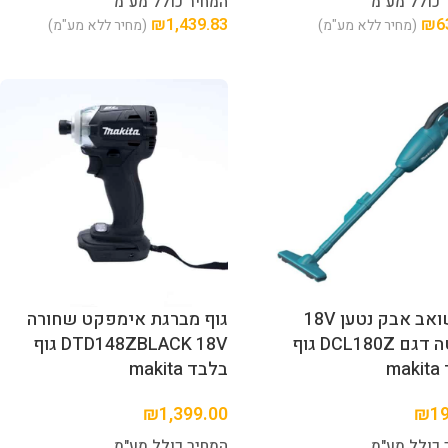
 כולל מע"מ
המחיר כולל מע"מ
₪
1,439.83
₪
6
(מחיר ללא מע"מ)
(מחיר ללא מע"מ)
גוף שואב אבק נטען 18V
גוף מברגת אימפקט שחורה
מקיטה דגם DCL180Z גוף
DTD148ZBLACK 18V גוף
m
בלבד makita
₪
1,399.00
₪
1
 כולל מע"מ
המחיר כולל מע"מ