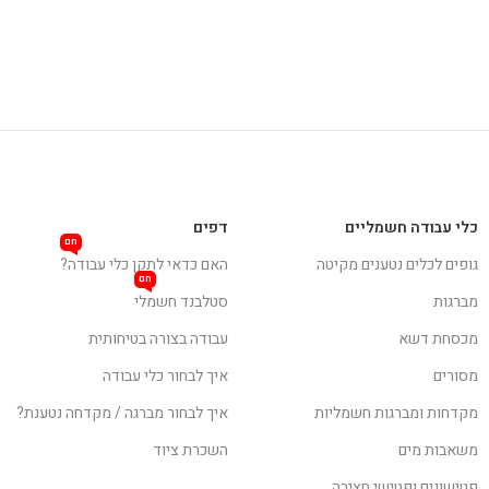
כלי עבודה חשמליים
דפים
חם
גופים לכלים נטענים מקיטה
האם כדאי לתקן כלי עבודה?
חם
מברגות
סטלבנד חשמלי
מכסחת דשא
עבודה בצורה בטיחותית
מסורים
איך לבחור כלי עבודה
מקדחות ומברגות חשמליות
איך לבחור מברגה / מקדחה נטענת?
משאבות מים
השכרת ציוד
פטישונים ופטישי חציבה