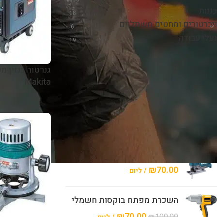
כננות
18
ויברטורים ומחטים חשמליים
6
נעלי עבודה
19
גנרטור בנזין מ
השכרת כלי עבודה
Makita
השכרת מלטשת אקצנטרית 5
אינץ
₪
70.00
₪
90.00
/ ליום
השכרת ג'קסון חשמלי
₪
70.00
/ ליום
השכרת מפתח בוקסות חשמלי
₪
70.00