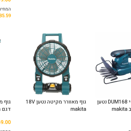
המחיר
85.59
גוף גוזם גדר חי DUM168 נטען
גוף מאוורר מקיטה נטען 18V
makita
דגם DHP484Z makita
49.00