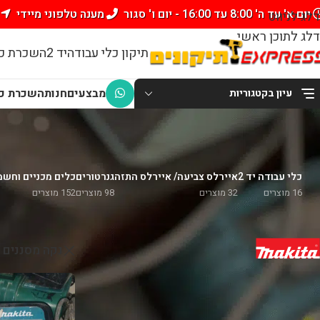
יום א' עד ה' 8:00 עד 16:00 - יום ו' סגור
מענה טלפוני מיידי
דלג לניווט
דלג לתוכן ראשי
תיקון כלי עבודה
יד 2
השכרת כל
מבצעים
חנות
השכרת כל
עיון בקטגוריות
כלי עבודה יד 2
איירלס צביעה/ איירלס התזה
גנרטורים
כלים מכניים וחש
16 מוצרים
32 מוצרים
98 מוצרים
152 מוצרים
סנן לפי
עמוד הבית
/
חנו
Makita
99
נקה מסננים
סנן לפי מחיר