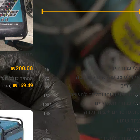
₪40,860
—
₪0
מחיר:
סנן
מטען מקיטה יד 
קטגוריות
כלי עבודה יד 2
₪
200.00
16
איירלס צביעה/ איירלס התזה
המחיר כולל מע"
32
גנרטורים
₪
169.49
(מחיר 
98
כלים מכניים וחשמליים להשכרה
152
כלי עבודה חשמליים
1004
קומפרסורים + ציוד נלווה
146
ציוד שינוע
11
שונות
2
כלי עבודה למכירה
1096