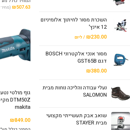
המחיר כולל מע"
₪
507.63
(מחיר 
השכרת מסור לחיתוך אלומיניום
12 אינץ'
₪
230.00
/ ליום
מסור אנכי אלקטרוני BOSCH
דגם GST65B
₪
380.00
נעלי עבודה והליכה נוחות מבית
SALOMON
DTM50Z
makita
שואב אבק תעשייתי מקצועי
₪
849.00
מבית STAYER
המחיר כולל מע"