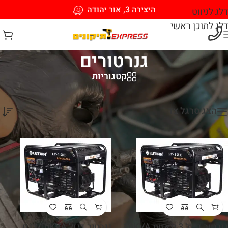
היצירה 3, אור יהודה
דלג לניווט
דלג לתוכן ראשי
גנרטורים
קטגוריות
עמוד הבית
/
גנרטורים
מציג 1–12 מתוך 98 תוצאות
הצג סרגל צד
גנרטור דיזל 3 פאזות 10KVA
גנרטור דיזל 10KVA דגם