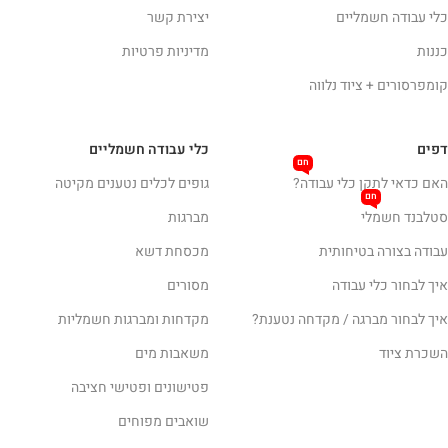
כלי עבודה חשמליים
יצירת קשר
כננות
מדיניות פרטיות
קומפרסורים + ציוד נלווה
דפים
כלי עבודה חשמליים
חם
האם כדאי לתקן כלי עבודה?
גופים לכלים נטענים מקיטה
חם
סטלבנד חשמלי
מברגות
עבודה בצורה בטיחותית
מכסחת דשא
איך לבחור כלי עבודה
מסורים
איך לבחור מברגה / מקדחה נטענת?
מקדחות ומברגות חשמליות
השכרת ציוד
משאבות מים
פטישונים ופטישי חציבה
שואבים מפוחים