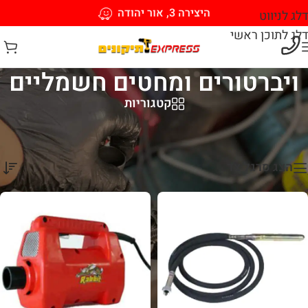
היצירה 3, אור יהודה
דלג לניווט
דלג לתוכן ראשי
ויברטורים ומחטים חשמליים
קטגוריות
עמוד הבית
/
ויברטורים ומחטים חשמליים
מציגים את כל ⁦6⁩ התוצאות
הצג סרגל צד