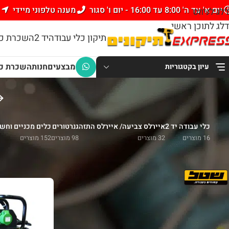
יום א' עד ה' 8:00 עד 16:00 - יום ו' סגור
מענה טלפוני מיידי
דלג לניווט
דלג לתוכן ראשי
תיקון כלי עבודה
יד 2
השכרת כל
מבצעים
חנות
השכרת כל
עיון בקטגוריות
כלי עבודה יד 2
איירלס צביעה/ איירלס התזה
גנרטורים
כלים מכניים וחש
16 מוצרים
32 מוצרים
98 מוצרים
152 מוצרים
סנן לפי
עמוד הבית
/
ויב
שטל
1
סנן לפי מחיר