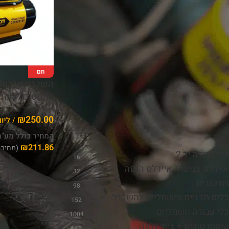
חם
השכרת ויברטו
סנן
במחט כולל ממ
₪
250.00
/ ליום
קטגוריות
המחיר כולל מע"
₪
211.86
(מחיר 
כלי עבודה יד 2
16
איירלס צביעה/ איירלס התזה
32
גנרטורים
98
כלים מכניים וחשמליים להשכרה
152
כלי עבודה חשמליים
1004
קומפרסורים + ציוד נלווה
146