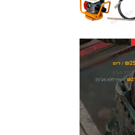
 ויברטור בנזין + מחט
₪
2
/ ליום
 כולל מע"מ
₪
2
(מחיר ללא מע"מ)