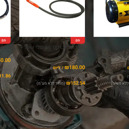
חם
חם
ר חשמלי מנוע
השכרת ויברטור חשמלי שטל +
השכרת
יר
מחט
50.00
₪
180.00
/ ליום
המחיר
11.86
מ
המחיר כולל מע"מ
₪
152.54
ללא מע"מ)
(מחיר ללא מע"מ)