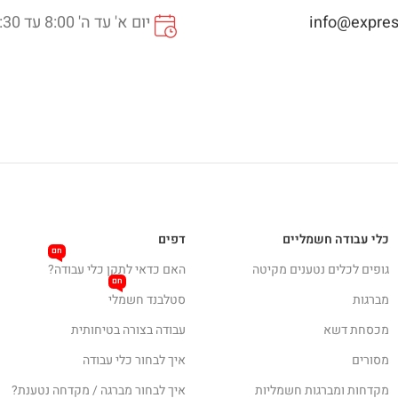
info@express
יום א' עד ה' 8:00 עד 16:30
כלי עבודה חשמליים
דפים
חם
גופים לכלים נטענים מקיטה
האם כדאי לתקן כלי עבודה?
חם
מברגות
סטלבנד חשמלי
מכסחת דשא
עבודה בצורה בטיחותית
מסורים
איך לבחור כלי עבודה
מקדחות ומברגות חשמליות
איך לבחור מברגה / מקדחה נטענת?