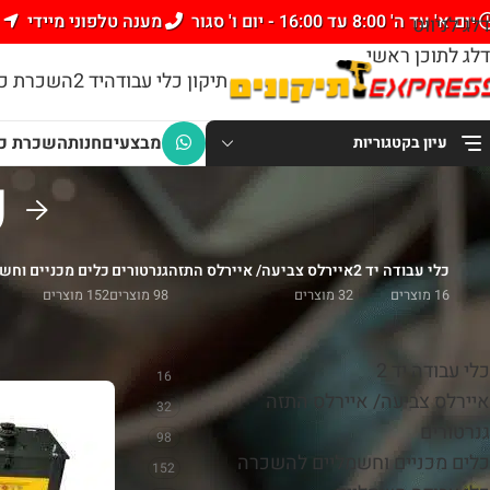
יום א' עד ה' 8:00 עד 16:00 - יום ו' סגור
מענה טלפוני מיידי
דלג לניווט
דלג לתוכן ראשי
תיקון כלי עבודה
יד 2
השכרת כל
מבצעים
חנות
השכרת כל
עיון בקטגוריות
כ
כלי עבודה יד 2
איירלס צביעה/ איירלס התזה
גנרטורים
כלים מכניים וחש
16 מוצרים
32 מוצרים
98 מוצרים
152 מוצרים
קטגוריות
עמוד הבית
/
כלי
כלי עבודה יד 2
16
איירלס צביעה/ איירלס התזה
32
גנרטורים
98
כלים מכניים וחשמליים להשכרה
152