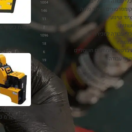
כלי עבודה חשמליים
1004
קומפרסורים + ציוד נלווה
146
ציוד שינוע
11
שונות
מכונת כיפוף 36 מ"מ 3 פזות
2
כלי עבודה למכירה
1096
כננות
18
ויברטורים ומחטים חשמליים
6
נעלי עבודה
19
השכרת כלי עבודה
השכרת מפתח בוקסות חשמלי
₪
70.00
₪
100.00
/ ליום
מספריים חשמל
ברזל 42 מ"מ 3 פזות
השכרת מלטשת אקצנטרית 5
אינץ