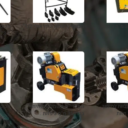
מכופף צינורות הידראולי 1/2"
– 3" MEGA
– 2"
יות לחיתוך
מספריים חשמליות לחיתוך
מכונת כיפו
ברזל 35 מ"מ 3 פזות