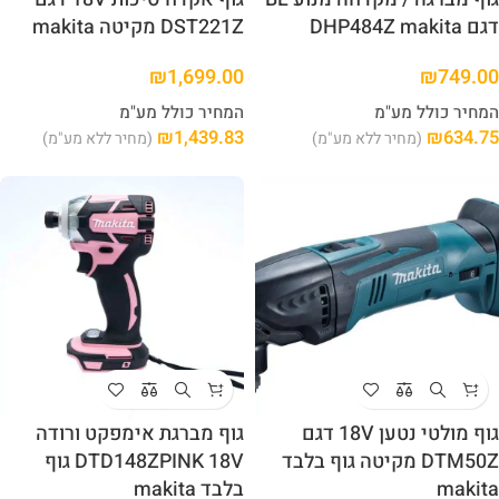
דגם DHP484Z makita
DST221Z מקיטה makita
₪
1,699.00
₪
749.00
המחיר כולל מע"מ
המחיר כולל מע"מ
₪
1,439.83
₪
634.75
(מחיר ללא מע"מ)
(מחיר ללא מע"מ)
גוף מולטי נטען 18V דגם
גוף מברגת אימפקט ורודה
DTM50Z מקיטה גוף בלבד
DTD148ZPINK 18V גוף
makita
בלבד makita