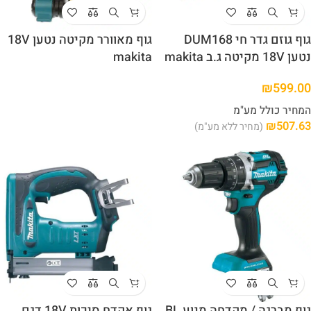
גוף גוזם גדר חי DUM168
גוף מאוורר מקיטה נטען 18V
נטען 18V מקיטה ג.ב makita
makita
₪
599.00
המחיר כולל מע"מ
₪
507.63
(מחיר ללא מע"מ)
גוף מברגה / מקדחה מנוע BL
גוף אקדח סיכות 18V דגם