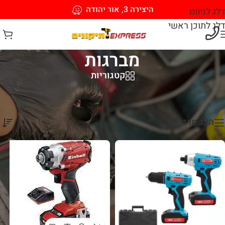
היצירה 3, אור יהודה
דלג לניווט
דלג לתוכן ראשי
מברגות
קטגוריות
עמוד הבית
/
כלי עבודה חשמליים
/
כלי עבודה נטענים
/
מברגות
מציג 1–12 מתוך 29 תוצאות
הצג סרגל צד