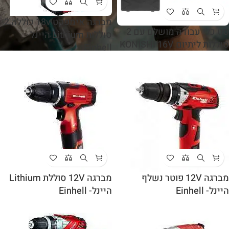
מברגה אימפקט 18v כוללה 2
סט כלי עבודה מושלם עם 2
סוללות Lithium היינל-
סוללות ליתיום KONISHI 16V
Einhell
מברגה 12V פוטר נשלף
מברגה 12V סוללת Lithium
היינל- Einhell
היינל- Einhell