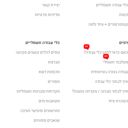
כלי עבודה חשמליים
יצירת קשר
כננות
מדיניות פרטיות
קומפרסורים + ציוד נלווה
דפים
כלי עבודה חשמליים
חם
האם כדאי לתקן כלי עבודה?
גופים לכלים נטענים מקיטה
חם
סטלבנד חשמלי
מברגות
עבודה בצורה בטיחותית
מכסחת דשא
איך לבחור כלי עבודה
מסורים
איך לבחור מברגה / מקדחה נטענת?
מקדחות ומברגות חשמליות
השכרת ציוד
משאבות מים
פטישונים ופטישי חציבה
שואבים מפוחים