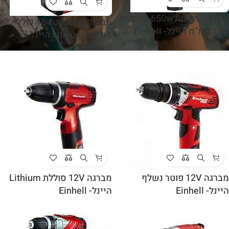
מקדחה רוטטת 650w תפסנית
מברגה אימפקט 18v כוללה 2
עד 13 מ"מ היינל- Einhell
סוללות Lithium היינל-
Einhell
מברגה 12V פוטר נשלף
מברגה 12V סוללת Lithium
היינל- Einhell
היינל- Einhell