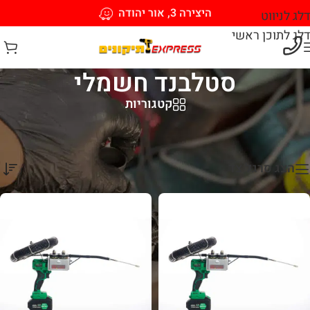
היצירה 3, אור יהודה
דלג לניווט
דלג לתוכן ראשי
סטלבנד חשמלי
קטגוריות
עמוד הבית
/
כלי עבודה חשמליים
/
סטלבנד חשמלי
מציגים את כל ⁦2⁩ התוצאות
הצג סרגל צד