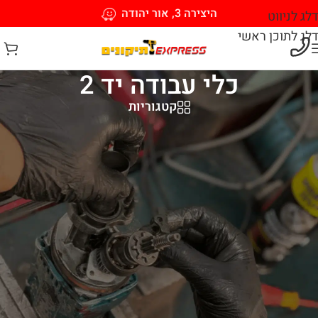
היצירה 3, אור יהודה
דלג לניווט
דלג לתוכן ראשי
כלי עבודה יד 2
קטגוריות
ברוכים הבאים לקטגוריית כלי עבודה יד 2 של אקספרס תיקונים –
היעד המושלם למי שמחפש כלי עבודה איכותיים במחירים משתלמים!
כאן תמצאו מבחר רחב של כלי עבודה משומשים שעברו בדיקות
יסודיות, תחזוקה מקצועית והתאמה לשימוש אמין ומדויק, כך שתוכלו
ליהנות מאיכות גבוהה בעלות נמוכה.
מה תמצאו אצלנו?
מגוון כלים איכותיים:
ממברגים, פטישים ומפתחות, דרך כלי חיתוך
וקידוח, ועד ציוד מתקדם יותר – הכל במצב מעולה ובמחירי יד 2.
תמורה מעולה למחיר:
כלי עבודה של מותגים מובילים שעדיין מספקים
ביצועים מצוינים, במחירים שמתאימים לכל כיס.
ציוד שנבדק ואושר:
כל כלי עובר בדיקה מקיפה על ידי הצוות שלנו