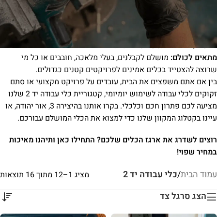
כדי להבטיח שהוא מוכן לעבודה מיידית.
למה לבחור בכלי עבודה יד 2 מאקספרס תיקונים?
חיסכון משמעותי:
קנו כלים מקצועיים בעלות מופחתת לעומת כלים
חדשים, מבלי להתפשר על איכות.
מתאים לכולם:
מושלם לקבלנים, בעלי מלאכה, חובבים או כל מי
שרוצה להצטייד בכלים אמינים לפרויקטים קטנים כגדולים.
בין אם אתם משפצים את הבית, עובדים על פרויקט מקצועי או סתם
זקוקים לכלי עבודה לשימוש יומיומי, קטגוריית כלי עבודה יד 2 שלנו
מציעה לכם פתרון חכם וכלכלי. בקרו אותנו בהיצירה 3, אור יהודה, או
עיינו בקטלוג המקוון שלנו כדי למצוא את הכלי המושלם עבורכם.
רוצים לשדרג את ארגז הכלים שלכם? התחילו כאן ותיהנו מאיכות
במחיר שפוי!
עמוד הבית
/
כלי עבודה יד 2
מציג 1–12 מתוך 16 תוצאות
הצג סרגל צד