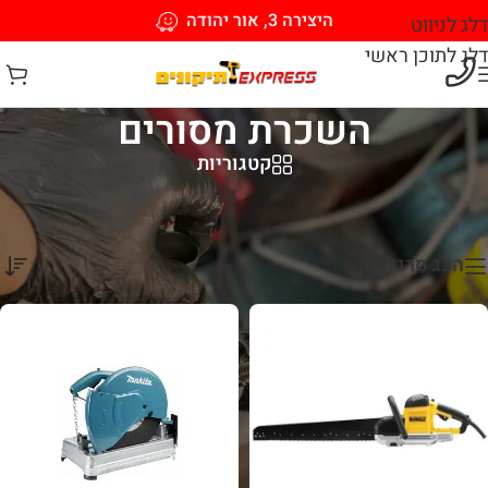
היצירה 3, אור יהודה
דלג לניווט
דלג לתוכן ראשי
השכרת מסורים
קטגוריות
עמוד הבית
/
כלים מכניים וחשמליים להשכרה
/
השכרת מסורים
מציגים את כל ⁦11⁩ התוצאות
הצג סרגל צד