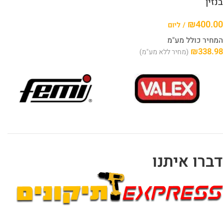
בנזין
₪
400.00
/ ליום
המחיר כולל מע"מ
₪
338.98
(מחיר ללא מע"מ)
דברו איתנו