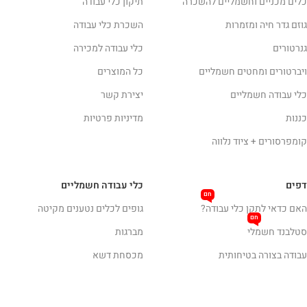
כלים מכניים וחשמליים להשכרה
תיקון כלי עבודה
גוזם גדר חיה ומזמרות
השכרת כלי עבודה
גנרטורים
כלי עבודה למכירה
ויברטורים ומחטים חשמליים
כל המוצרים
כלי עבודה חשמליים
יצירת קשר
כננות
מדיניות פרטיות
קומפרסורים + ציוד נלווה
דפים
כלי עבודה חשמליים
חם
האם כדאי לתקן כלי עבודה?
גופים לכלים נטענים מקיטה
חם
סטלבנד חשמלי
מברגות
עבודה בצורה בטיחותית
מכסחת דשא
איך לבחור כלי עבודה
מסורים
איך לבחור מברגה / מקדחה נטענת?
מקדחות ומברגות חשמליות