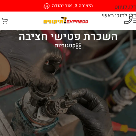
היצירה 3, אור יהודה
דלג לניווט
דלג לתוכן ראשי
השכרת פטישי חציבה
קטגוריות
השכרת פטישי חציבה – פתרונות מקצועיים
לכל פרויקט
בקטגוריית השכרת פטישי חציבה של אקספרס תיקונים תמצאו מגוון
רחב של פטישי חציבה מקצועיים להשכרה יומית או שבועית. אנו
מציעים פטישים בעוצמות שונות המתאימים לכל סוגי עבודות החציבה,
השבירה והריסה.
למה לשכור פטיש חציבה?
חיסכון כלכלי משמעותי
– אין צורך ברכישת כלי יקר לשימוש