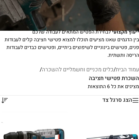
חד-פעמי
כלים מקצועיים מהמותגים המובילים
בשוק
תחזוקה שוטפת
– כל הכלים נבדקים ומתוחזקים לפני כל השכרה
שירות משלוחים
לכל אזורי הארץ
ייעוץ מקצועי
לבחירת הפטיש המתאים לעבודה שלכם
בין הדגמים שאנו מציעים תוכלו למצוא פטישי חציבה קלים לעבודות
פנים, פטישים בינוניים לשיפוצים ביתיים, ופטישים כבדים לעבודות
הריסה ותשתית.
עמוד הבית
/
כלים מכניים וחשמליים להשכרה
/
השכרת פטישי חציבה
מציגים את כל ⁦6⁩ התוצאות
הצג סרגל צד