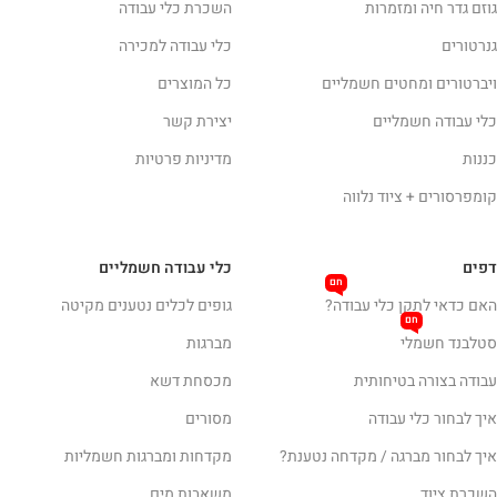
גוזם גדר חיה ומזמרות
השכרת כלי עבודה
גנרטורים
כלי עבודה למכירה
ויברטורים ומחטים חשמליים
כל המוצרים
כלי עבודה חשמליים
יצירת קשר
כננות
מדיניות פרטיות
קומפרסורים + ציוד נלווה
דפים
כלי עבודה חשמליים
חם
האם כדאי לתקן כלי עבודה?
גופים לכלים נטענים מקיטה
חם
סטלבנד חשמלי
מברגות
עבודה בצורה בטיחותית
מכסחת דשא
איך לבחור כלי עבודה
מסורים
איך לבחור מברגה / מקדחה נטענת?
מקדחות ומברגות חשמליות
השכרת ציוד
משאבות מים