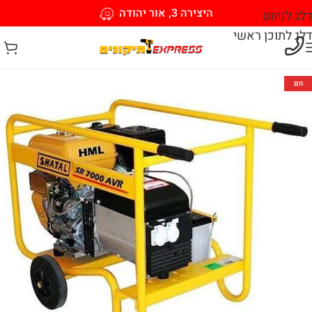
היצירה 3, אור יהודה
דלג לניווט
דלג לתוכן ראשי
חם