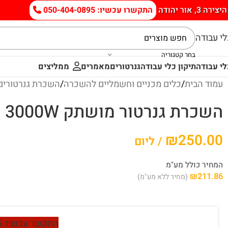
היצירה 3, אור יהודה
התקשרו עכשיו: 050-404-0895
י עבודה
בחר קטגוריה
י עבודה
תיקון כלי עבודה
גנרטורים
מאמרים
ממליצים
עמוד הבית
/
כלים מכניים וחשמליים להשכרה
/
השכרת גנרטורים
השכרת גנרטור מושתק 3000W
₪
250.00
/ ליום
המחיר כולל מע"מ
₪
211.86
(מחיר ללא מע"מ)
התקשר עכשיו: 050-404-0895