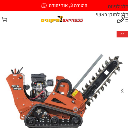
היצירה 3, אור יהודה
דלג לניווט
דלג לתוכן ראשי
חם