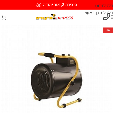
היצירה 3, אור יהודה
דלג לניווט
דלג לתוכן ראשי
חם