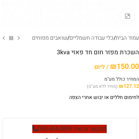
לחץ להגדלה
עמוד הבית
/
כלי עבודה חשמליים
/
שואבים מפוחים
השכרת מפזר חום חד פאזי 3kva
₪
150.00
/ ליום
המחיר כולל מע"מ
₪
127.12
(מחיר ללא מע"מ)
לחימום חללים או יבוש אחרי הצפה
התקשר עכשיו: 050-404-0895