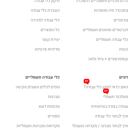
כלים מכניים וחשמליים להשכרה
תיקון כלי עבודה
גוזם גדר חיה ומזמרות
השכרת כלי עבודה
גנרטורים
כלי עבודה למכירה
ויברטורים ומחטים חשמליים
כל המוצרים
כלי עבודה חשמליים
יצירת קשר
כננות
מדיניות פרטיות
קומפרסורים + ציוד נלווה
דפים
כלי עבודה חשמליים
חם
האם כדאי לתקן כלי עבודה?
גופים לכלים נטענים מקיטה
חם
סטלבנד חשמלי
מברגות
עבודה בצורה בטיחותית
מכסחת דשא
איך לבחור כלי עבודה
מסורים
איך לבחור מברגה / מקדחה נטענת?
מקדחות ומברגות חשמליות