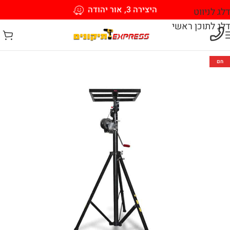
היצירה 3, אור יהודה
דלג לניווט
דלג לתוכן ראשי
חם