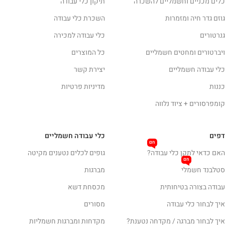
כלים מכניים וחשמליים להשכרה
תיקון כלי עבודה
גוזם גדר חיה ומזמרות
השכרת כלי עבודה
גנרטורים
כלי עבודה למכירה
ויברטורים ומחטים חשמליים
כל המוצרים
כלי עבודה חשמליים
יצירת קשר
כננות
מדיניות פרטיות
קומפרסורים + ציוד נלווה
דפים
כלי עבודה חשמליים
חם
האם כדאי לתקן כלי עבודה?
גופים לכלים נטענים מקיטה
חם
סטלבנד חשמלי
מברגות
עבודה בצורה בטיחותית
מכסחת דשא
איך לבחור כלי עבודה
מסורים
איך לבחור מברגה / מקדחה נטענת?
מקדחות ומברגות חשמליות