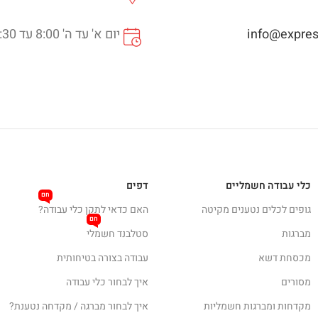
info@express
יום א' עד ה' 8:00 עד 16:30
כלי עבודה חשמליים
דפים
חם
גופים לכלים נטענים מקיטה
האם כדאי לתקן כלי עבודה?
חם
מברגות
סטלבנד חשמלי
מכסחת דשא
עבודה בצורה בטיחותית
מסורים
איך לבחור כלי עבודה
מקדחות ומברגות חשמליות
איך לבחור מברגה / מקדחה נטענת?