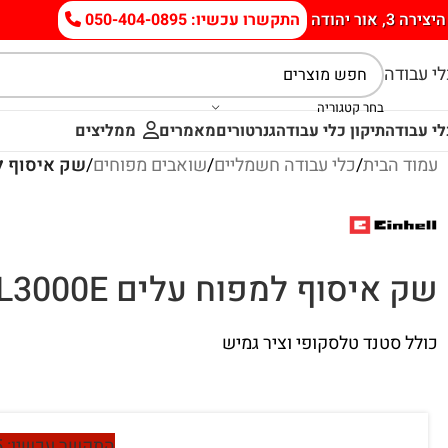
היצירה 3, אור יהודה
התקשרו עכשיו: 050-404-0895
י עבודה
בחר קטגוריה
י עבודה
תיקון כלי עבודה
גנרטורים
מאמרים
ממליצים
עמוד הבית
/
כלי עבודה חשמליים
/
שואבים מפוחים
/
שק איסוף למפוח עלים L3000E
שק איסוף למפוח עלים Einhell GC-EL3000E היינל- Einhell
כולל סטנד טלסקופי וציר גמיש
התקשר עכשיו: 050-404-0895