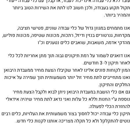
עובד ללא כלי עבודה אינו יכול לעבוד, או קבלן עם כלי עבודה ייעודי
תקול תקוע בעבודה, ולכן חשוב לנו לתת את השירות הטוב ביותר
והמהיר ביותר.
אנו מתמחים במגוון גדול של כלי עבודה
שונים, פטישי חציבה,
מקדחות, גנרטורים בנזין ודיזל, רתכות, מכונות שטיפה, מכונות פוליש,
מהדקי אדמה, משאבות, שואבים כלים נטענים וכ"ו
אנו דואגים לשמור על רמת תיקונים גבוה תוך מתן אחריות לכל כלי
לאחר תיקון ל- 3 חודשים.
המון לקוחות פונים אלינו לאחר שקיבלו הצעת מחיר ממעבדת היבואן
ואנו מתחייבים לתת מחיר זול יותר משמעותית תוך שמירה על איכות
החלקים והתיקון.
גם אם כלי הושבת במעבדת היבואן ניתן לבוא ולקבל הצעת מחיר
נוספת ע"י החנות וללא כל עלות ואני נדאג לתת מחיר שיהיה אידאלי
להחזרת הכלי לפעולה.
תיקון כלי עבודה יכול לחסוך בצור משמעותית את העלויות, כלים רבים
נוטים להתקלקל ולא כל תקלה מצריכה אותנו לקנות כלי חדש.