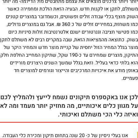
יותר ויותר צרכנים מוצאים את עצמם מתחבטים מול הדילמה- מה יותר
משתלם, לתקן או לקנות חדש. הבעיה הזאת הולכת ומחמירה כאשר
השוק מוצף בכלי עבודה זולים ופשוטים, וכשמדובר במוצרים קטנים
כמו משחזת, במחירים זולים של כ 360 ₪. אבל גם במוצרים גדולים,
כמו פטישי חציבה וגנרטורים ישנם אלטרנטיבות זולות סיניות כיום
בשוק.
כתוצאה מהמציאות הזאת, שבה במקרים רבים לא משתלם לתקן
מוצר בגלל המחיר הזול יחסית של קניית מוצר חדש והמחיר היקר של
התיקון,
מוצרים שמחירם עד כ-190 שקל, שתיקון המחייב החלפת חלק
הוא בלתי כדאי בעליל. וזאת בגלל שמשך השנים היצרנים מורידים
באופן מודע את איכויות המרכיבים והייצור וגורמים למוצרים חד
פעמיים.
לכן אנו באקספרס תיקונים נשמח לייעץ ולהמליץ לכם
על מגוון כלים איכותיים, מה מחזיק יותר מעמד ומה לא
ואיזה כלי הכי משתלם ואיכותי.
אנו בעלי ניסיון של כ- 20 שנה בתחום תיקון ומכירת כלי העבודה.