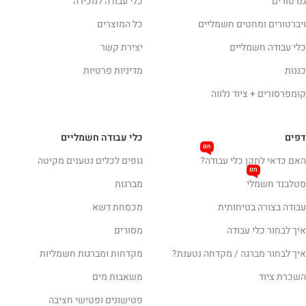
גנרטורים
כלי עבודה למכירה
ויברטורים ומחטים חשמליים
כל המוצרים
כלי עבודה חשמליים
יצירת קשר
כננות
מדיניות פרטיות
קומפרסורים + ציוד נלווה
דפים
כלי עבודה חשמליים
חם
האם כדאי לתקן כלי עבודה?
גופים לכלים נטענים מקיטה
חם
סטלבנד חשמלי
מברגות
עבודה בצורה בטיחותית
מכסחת דשא
איך לבחור כלי עבודה
מסורים
איך לבחור מברגה / מקדחה נטענת?
מקדחות ומברגות חשמליות
השכרת ציוד
משאבות מים
פטישונים ופטישי חציבה