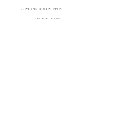
פטישונים ופטישי חציבה
שואבים מפוחים
לקבלת מידע נוסף
השאירו פרטים
חזרו אליי